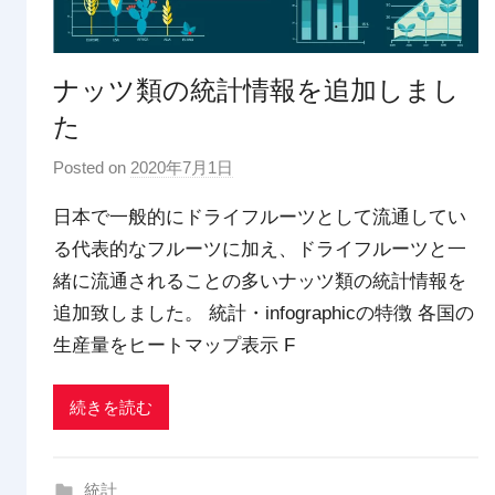
ナッツ類の統計情報を追加しまし
た
Posted on
2020年7月1日
b
y
日本で一般的にドライフルーツとして流通してい
p
る代表的なフルーツに加え、ドライフルーツと一
d
緒に流通されることの多いナッツ類の統計情報を
x
t
追加致しました。 統計・infographicの特徴 各国の
r
生産量をヒートマップ表示 F
a
d
続きを読む
i
n
g
統計