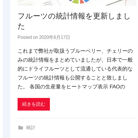
フルーツの統計情報を更新しまし
た
Posted on
2020年6月17日
b
y
これまで弊社が取扱うブルーベリー、チェリーの
p
みの統計情報をまとめていましたが、日本で一般
d
的にドライフルーツとして流通している代表的な
x
t
フルーツの統計情報も公開することと致しまし
r
た。 各国の生産量をヒートマップ表示 FAOの
a
d
続きを読む
i
n
g
統計