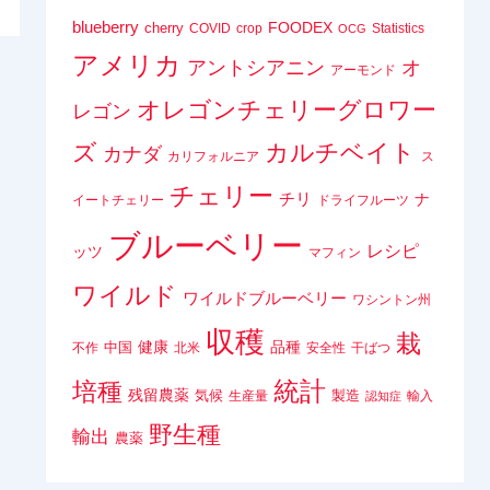
blueberry
FOODEX
cherry
COVID
crop
Statistics
OCG
アメリカ
アントシアニン
オ
アーモンド
オレゴンチェリーグロワー
レゴン
ズ
カルチベイト
カナダ
カリフォルニア
ス
チェリー
チリ
ナ
イートチェリー
ドライフルーツ
ブルーベリー
レシピ
ッツ
マフィン
ワイルド
ワイルドブルーベリー
ワシントン州
収穫
栽
健康
品種
中国
不作
北米
安全性
干ばつ
統計
培種
残留農薬
気候
製造
生産量
輸入
認知症
野生種
輸出
農薬