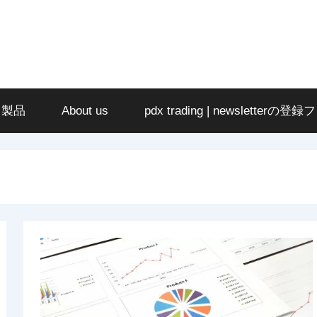
ツ製品
About us
pdx trading | newsletterの