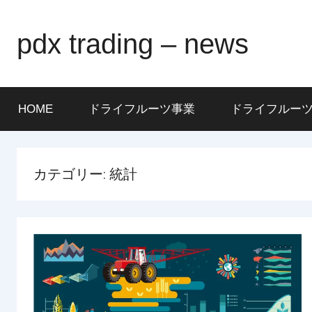
Skip
to
pdx trading – news
content
HOME
ドライフルーツ事業
ドライフルー
カテゴリー:
統計