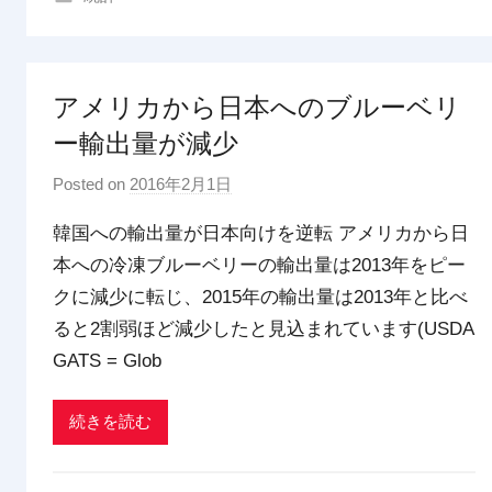
アメリカから日本へのブルーベリ
ー輸出量が減少
Posted on
2016年2月1日
b
y
韓国への輸出量が日本向けを逆転 アメリカから日
p
本への冷凍ブルーベリーの輸出量は2013年をピー
d
クに減少に転じ、2015年の輸出量は2013年と比べ
x
t
ると2割弱ほど減少したと見込まれています(USDA
r
GATS = Glob
a
d
続きを読む
i
n