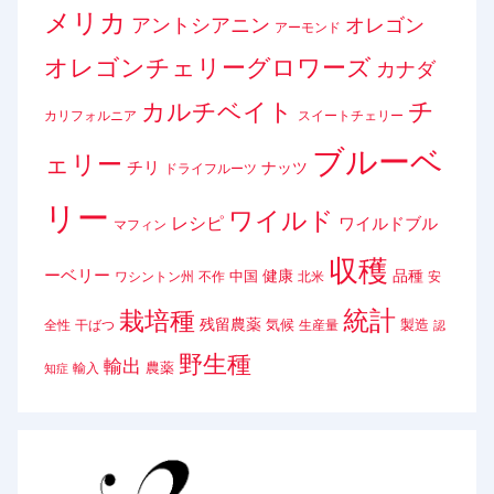
メリカ
アントシアニン
オレゴン
アーモンド
オレゴンチェリーグロワーズ
カナダ
チ
カルチベイト
カリフォルニア
スイートチェリー
ブルーベ
ェリー
チリ
ナッツ
ドライフルーツ
リー
ワイルド
レシピ
ワイルドブル
マフィン
収穫
ーベリー
健康
品種
中国
ワシントン州
不作
北米
安
統計
栽培種
残留農薬
気候
製造
全性
干ばつ
生産量
認
野生種
輸出
農薬
輸入
知症