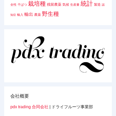
統計
栽培種
残留農薬
気候
製造
全性
干ばつ
生産量
認
野生種
輸出
農薬
輸入
知症
会社概要
pdx trading 合同会社
| ドライフルーツ事業部