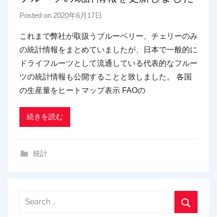
Posted on
2020年6月17日
b
y
これまで弊社が取扱うブルーベリー、チェリーのみ
p
の統計情報をまとめていましたが、日本で一般的に
d
ドライフルーツとして流通している代表的なフルー
x
ツの統計情報も公開することと致しました。 各国
t
の生産量をヒートマップ表示 FAOの
r
a
d
続きを読む
i
n
統計
g
Search
for: