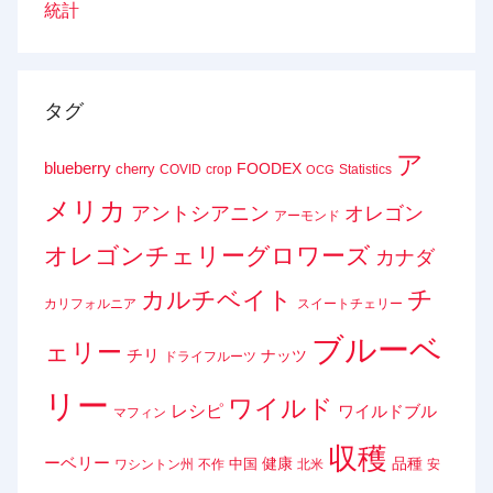
統計
タグ
ア
blueberry
FOODEX
cherry
COVID
crop
Statistics
OCG
メリカ
アントシアニン
オレゴン
アーモンド
オレゴンチェリーグロワーズ
カナダ
チ
カルチベイト
カリフォルニア
スイートチェリー
ブルーベ
ェリー
チリ
ナッツ
ドライフルーツ
リー
ワイルド
レシピ
ワイルドブル
マフィン
収穫
ーベリー
健康
品種
中国
ワシントン州
不作
北米
安