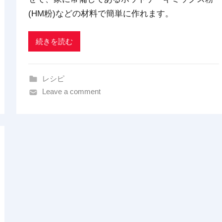
r
(HM粉)などの材料で簡単に作れます。
a
d
続きを読む
i
n
g
レシピ
Leave a comment