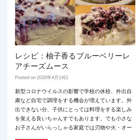
レシピ：柚子香るブルーベリーレ
アチーズムース
Posted on
2020年4月14日
b
y
新型コロナウイルスの影響で学校の休校、外出自
p
粛など自宅で調理をする機会が増えています。外
d
出できない分、子供にとっては料理をする楽しみ
x
t
を覚える良いちゃんすでもあります。でも小さな
r
お子さんがいらっしゃる家庭では刃物や火・オー
a