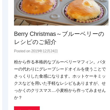
Berry Christmas～ブルーベリーの
レシピのご紹介
Posted on
2019年12月24日
b
y
粉から作る本格的なブルーベリーマフィン。バタ
p
ーの代わりにグレープシードオイルを使うことで
d
さっくりした食感になります。ホットケーキミッ
x
t
クスなどを用いた手軽なレシピもありますが、せ
r
っかくのクリスマス…小麦粉から作ってみません
a
か？
d
i