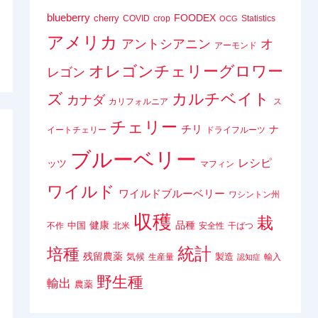
blueberry
FOODEX
cherry
COVID
crop
Statistics
OCG
アメリカ
アントシアニン
オ
アーモンド
オレゴンチェリーグロワー
レゴン
ズ
カルチベイト
カナダ
カリフォルニア
ス
チェリー
チリ
ナ
イートチェリー
ドライフルーツ
ブルーベリー
レシピ
ッツ
マフィン
ワイルド
ワイルドブルーベリー
ワシントン州
収穫
栽
健康
品種
中国
不作
北米
安全性
干ばつ
統計
培種
残留農薬
気候
製造
生産量
輸入
認知症
野生種
輸出
農薬