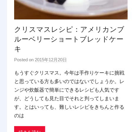
クリスマスレシピ：アメリカンブ
ルーベリーショートブレッドケー
キ
Posted on
2015年12月20日
b
y
もうすぐクリスマス。今年は手作りケーキに挑戦
p
と思っている方も多いのではないでしょうか。レ
d
ンジや炊飯器で簡単にできるレシピも人気です
x
t
が、どうしても見た目でそれと判ってしまいま
r
す。とはいっても、難しいレシピをきちんと作る
a
のは
d
i