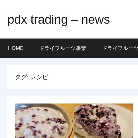
Skip
to
pdx trading – news
content
HOME
ドライフルーツ事業
ドライフルー
タグ:
レシピ