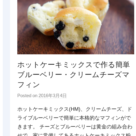
ホットケーキミックスで作る簡単
ブルーベリー・クリームチーズマ
フィン
Posted on
2016年3月4日
b
y
ホットケーキミックス(HM)、クリームチーズ、ド
p
ライブルーベリーで簡単に本格的なマフィンがで
d
きます。 チーズとブルーベリーは黄金の組み合わ
x
t
せで、家に常備してあるホットケーキミックス粉