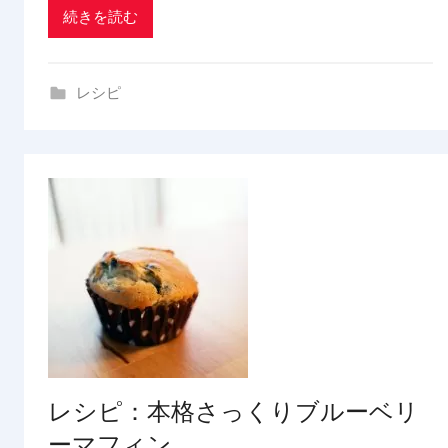
d
続きを読む
i
n
g
レシピ
レシピ：本格さっくりブルーベリ
ーマフィン