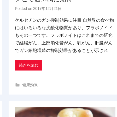
Posted on
2017年12月21日
b
y
ケルセチンのガン抑制効果に注目 自然界の食べ物
p
にはいろいろな抗酸化物質があり、フラボノイド
d
もその一つです。フラボノイドはこれまでの研究
x
t
で結腸がん、上部消化管がん、乳がん、肝臓がん
r
でガン細胞増殖の抑制効果があることが示され
a
d
続きを読む
i
n
g
健康効果