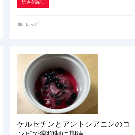
続きを読む
n
g
レシピ
ケルセチンとアントシアニンのコ
ンビで癌抑制に期待