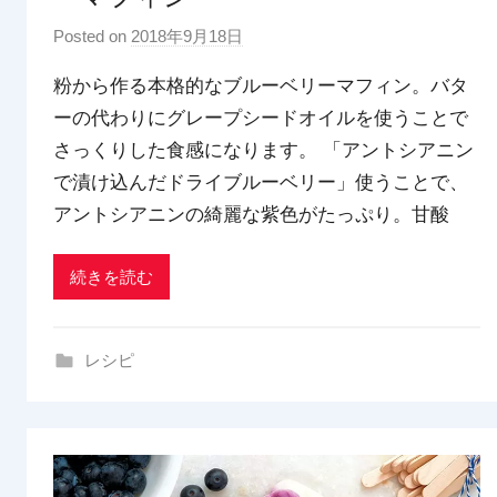
Posted on
2018年9月18日
b
y
粉から作る本格的なブルーベリーマフィン。バタ
p
ーの代わりにグレープシードオイルを使うことで
d
さっくりした食感になります。 「アントシアニン
x
t
で漬け込んだドライブルーベリー」使うことで、
r
アントシアニンの綺麗な紫色がたっぷり。甘酸
a
d
続きを読む
i
n
g
レシピ