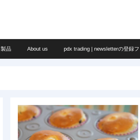
ツ製品
About us
pdx trading | newsletterの