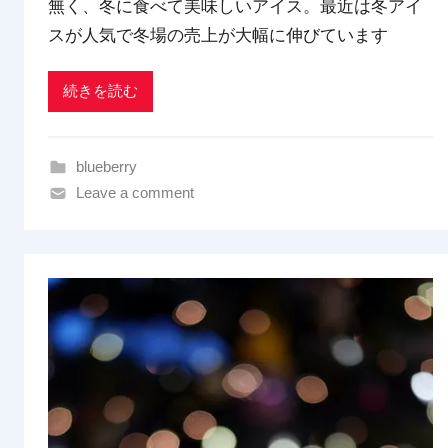
t
無く、冬に食べて美味しいアイス。最近は冬アイ
r
スが人気で冬場の売上が大幅に伸びています
a
d
続きを読む
i
n
g
blueberry
Leave a comment