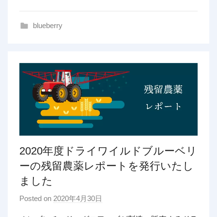
i
n
blueberry
g
2020年度ドライワイルドブルーベリ
ーの残留農薬レポートを発行いたし
ました
Posted on
2020年4月30日
b
y