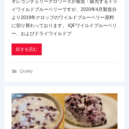
オレゴンチェリーグロワーズが製造・販売するドラ
p
イワイルドブルーベリーですが、2020年4月製造分
d
より2019年クロップのワイルドブルーベリー原料
x
に切り替わっております。 IQFワイルドブルーベリ
t
ー、およびドライワイルドブ
r
a
d
続きを読む
i
n
Quality
g