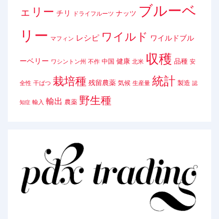
ブルーベ
ェリー
チリ
ナッツ
ドライフルーツ
リー
ワイルド
レシピ
ワイルドブル
マフィン
収穫
ーベリー
健康
品種
中国
ワシントン州
不作
北米
安
統計
栽培種
残留農薬
気候
製造
全性
干ばつ
生産量
認
野生種
輸出
農薬
輸入
知症