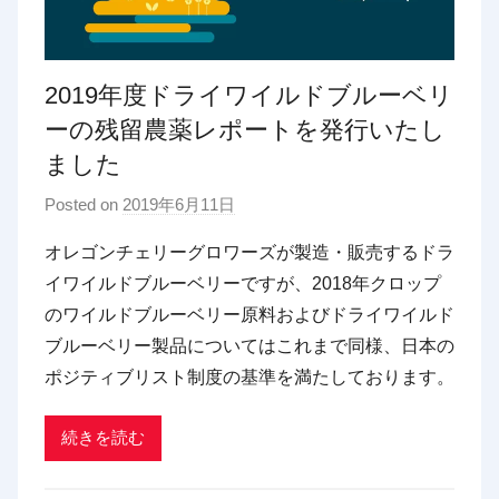
2019年度ドライワイルドブルーベリ
ーの残留農薬レポートを発行いたし
ました
Posted on
2019年6月11日
b
y
オレゴンチェリーグロワーズが製造・販売するドラ
p
イワイルドブルーベリーですが、2018年クロップ
d
のワイルドブルーベリー原料およびドライワイルド
x
ブルーベリー製品についてはこれまで同様、日本の
t
ポジティブリスト制度の基準を満たしております。
r
a
d
続きを読む
i
n