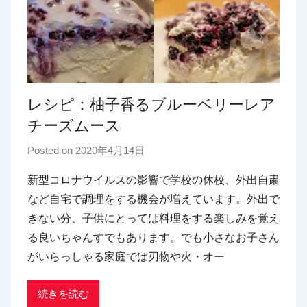
レシピ：柚子香るブルーベリーレア
チーズムース
Posted on
2020年4月14日
b
y
新型コロナウイルスの影響で学校の休校、外出自粛
p
など自宅で調理をする機会が増えています。外出で
d
きない分、子供にとっては料理をする楽しみを覚え
x
る良いちゃんすでもあります。でも小さなお子さん
t
がいらっしゃる家庭では刃物や火・オー
r
a
d
続きを読む