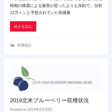
時期の降霜による被害が思ったよりも深刻で、当初
t
12万トンと予想されていた収穫量
r
a
d
続きを読む
i
n
収穫統計
g
2019北米ブルーベリー収穫状況
Posted on
2019年8月29日
b