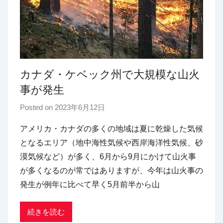
カナダ・ケベック州で大規模な山火
事が発生
Posted on
2023年6月12日
b
y
アメリカ・カナダの多くの地域は夏に乾燥した気候
p
となるエリア（地中海性気候や西岸海洋性気候、砂
d
漠気候など）が多く、6月から9月にかけて山火事
x
が多くなるのが常ではありますが、今年は山火事の
t
発生が例年に比べて早く5月前半から山
r
a
d
続きを読む