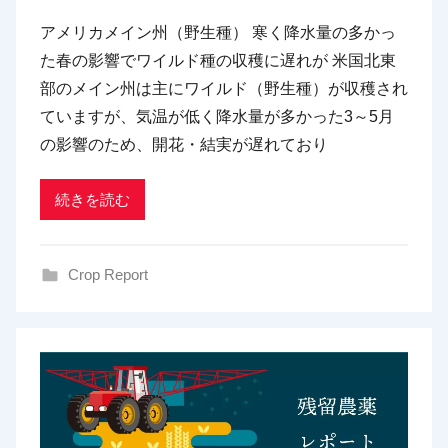
y
アメリカメイン州（野生種） 寒く降水量の多かっ
p
た春の影響でワイルド種の収穫に遅れが 米国北東
d
部のメイン州は主にワイルド（野生種）が収穫され
x
ていますが、気温が低く降水量が多かった3～5月
t
の影響のため、開花・結実が遅れており
r
a
d
続きを読む
i
n
Crop Report
g