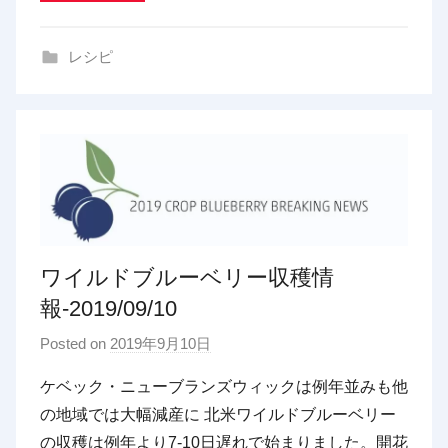
i
n
レシピ
g
ワイルドブルーベリー収穫情
報-2019/09/10
Posted on
2019年9月10日
b
y
ケベック・ニューブランズウィックは例年並みも他
p
の地域では大幅減産に 北米ワイルドブルーベリー
d
の収穫は例年より7-10日遅れで始まりました。開花
x