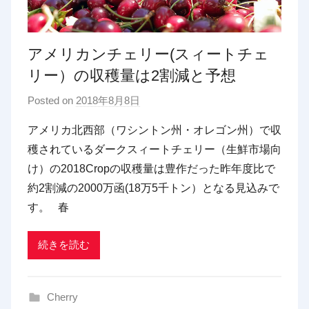
アメリカンチェリー(スィートチェ
リー）の収穫量は2割減と予想
Posted on
2018年8月8日
b
y
アメリカ北西部（ワシントン州・オレゴン州）で収
p
穫されているダークスィートチェリー（生鮮市場向
d
け）の2018Cropの収穫量は豊作だった昨年度比で
x
約2割減の2000万函(18万5千トン）となる見込みで
t
す。 春
r
a
d
続きを読む
i
n
Cherry
g