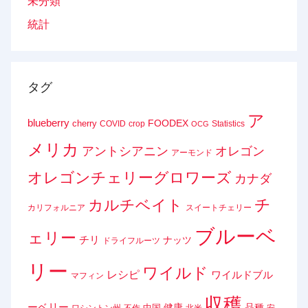
未分類
統計
タグ
ア
blueberry
FOODEX
cherry
COVID
crop
Statistics
OCG
メリカ
アントシアニン
オレゴン
アーモンド
オレゴンチェリーグロワーズ
カナダ
チ
カルチベイト
カリフォルニア
スイートチェリー
ブルーベ
ェリー
チリ
ナッツ
ドライフルーツ
リー
ワイルド
レシピ
ワイルドブル
マフィン
収穫
ーベリー
健康
品種
中国