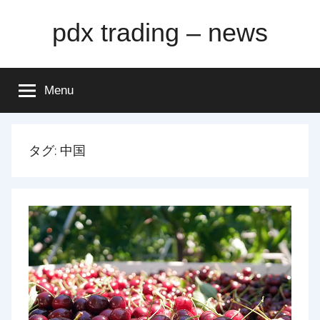
Skip
pdx trading – news
to
content
Menu
タグ:
中国