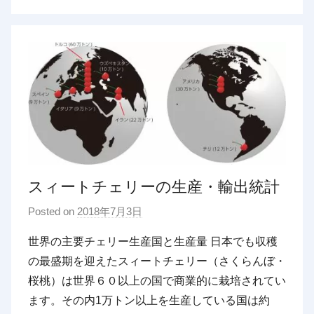
スィートチェリーの生産・輸出統計
Posted on
2018年7月3日
b
y
世界の主要チェリー生産国と生産量 日本でも収穫
p
の最盛期を迎えたスィートチェリー（さくらんぼ・
d
桜桃）は世界６０以上の国で商業的に栽培されてい
x
ます。その内1万トン以上を生産している国は約
t