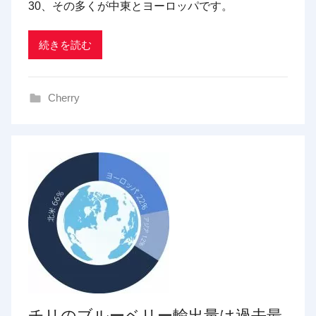
30、その多くが中東とヨーロッパです。
r
a
d
続きを読む
i
n
Cherry
g
チリのブルーベリー輸出量は過去最