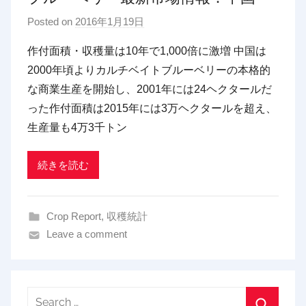
Posted on
2016年1月19日
b
y
作付面積・収穫量は10年で1,000倍に激増 中国は
p
2000年頃よりカルチベイトブルーベリーの本格的
d
な商業生産を開始し、2001年には24ヘクタールだ
x
った作付面積は2015年には3万ヘクタールを超え、
t
生産量も4万3千トン
r
a
d
続きを読む
i
n
Crop Report
,
収穫統計
g
Leave a comment
Search