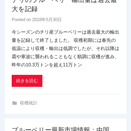
大を記録
Posted on
2018年5月30日
b
y
今シーズンのチリ産ブルーベリーは過去最大の輸出
p
量を記録して終了しました。 収穫初期には春先の
d
低温により収穫・輸出は低調でしたが、それ以降は
x
霜や寒波に襲われることもなく順調に収穫が進み、
t
昨年の10.3万トンを超え11万トン
r
a
d
続きを読む
i
n
収穫統計
g
ブルーベリー最新市場情報：中国