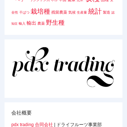
ワシントン州
不作
北米
安
統計
栽培種
残留農薬
気候
製造
全性
干ばつ
生産量
認
野生種
輸出
農薬
輸入
知症
会社概要
pdx trading 合同会社
| ドライフルーツ事業部