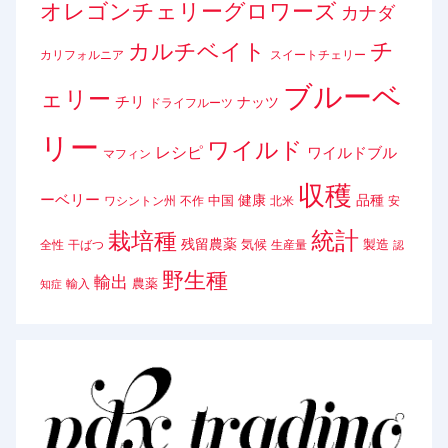
オレゴンチェリーグロワーズ
カナダ
チ
カルチベイト
カリフォルニア
スイートチェリー
ブルーベ
ェリー
チリ
ナッツ
ドライフルーツ
リー
ワイルド
レシピ
ワイルドブル
マフィン
収穫
ーベリー
健康
品種
中国
ワシントン州
不作
北米
安
統計
栽培種
残留農薬
気候
製造
全性
干ばつ
生産量
認
野生種
輸出
農薬
輸入
知症