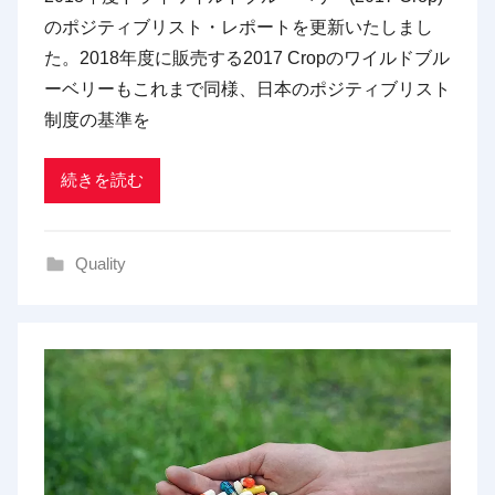
p
のポジティブリスト・レポートを更新いたしまし
d
た。2018年度に販売する2017 Cropのワイルドブル
x
ーベリーもこれまで同様、日本のポジティブリスト
t
制度の基準を
r
a
d
続きを読む
i
n
Quality
g