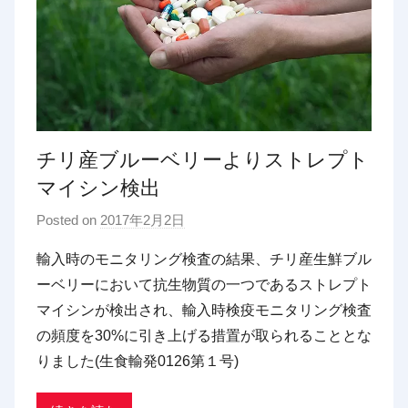
チリ産ブルーベリーよりストレプト
マイシン検出
Posted on
2017年2月2日
b
y
輸入時のモニタリング検査の結果、チリ産生鮮ブル
p
ーベリーにおいて抗生物質の一つであるストレプト
d
マイシンが検出され、輸入時検疫モニタリング検査
x
の頻度を30%に引き上げる措置が取られることとな
t
りました(生食輸発0126第１号)
r
a