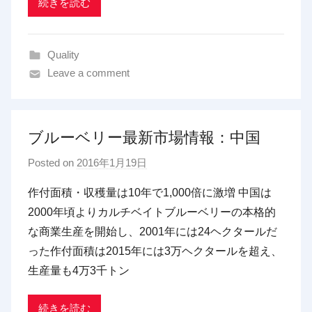
d
続きを読む
i
n
Quality
g
Leave a comment
ブルーベリー最新市場情報：中国
Posted on
2016年1月19日
b
y
作付面積・収穫量は10年で1,000倍に激増 中国は
p
2000年頃よりカルチベイトブルーベリーの本格的
d
な商業生産を開始し、2001年には24ヘクタールだ
x
った作付面積は2015年には3万ヘクタールを超え、
t
生産量も4万3千トン
r
a
d
続きを読む