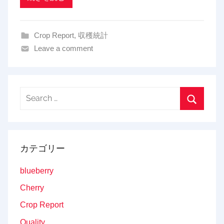
i
n
Crop Report
,
収穫統計
g
Leave a comment
Search
for:
Search
カテゴリー
blueberry
Cherry
Crop Report
Quality