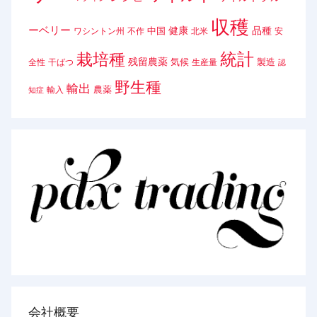
収穫
ーベリー
健康
品種
中国
ワシントン州
不作
北米
安
統計
栽培種
残留農薬
気候
製造
全性
干ばつ
生産量
認
野生種
輸出
農薬
輸入
知症
会社概要