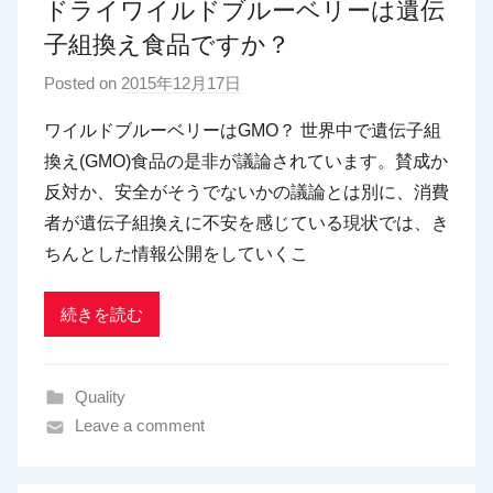
ドライワイルドブルーベリーは遺伝
子組換え食品ですか？
Posted on
2015年12月17日
b
y
ワイルドブルーベリーはGMO？ 世界中で遺伝子組
p
換え(GMO)食品の是非が議論されています。賛成か
d
反対か、安全がそうでないかの議論とは別に、消費
x
者が遺伝子組換えに不安を感じている現状では、き
t
ちんとした情報公開をしていくこ
r
a
d
続きを読む
i
n
Quality
g
Leave a comment