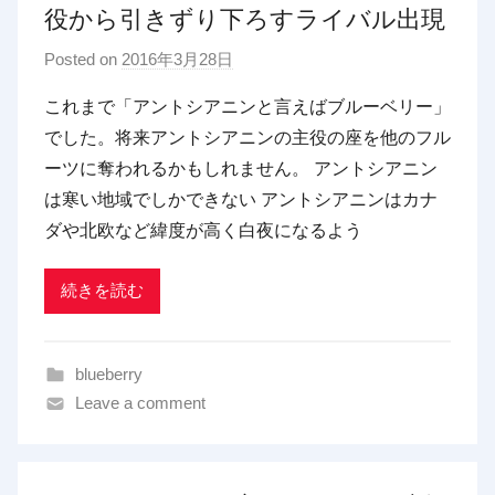
役から引きずり下ろすライバル出現
Posted on
2016年3月28日
b
y
これまで「アントシアニンと言えばブルーベリー」
p
でした。将来アントシアニンの主役の座を他のフル
d
ーツに奪われるかもしれません。 アントシアニン
x
は寒い地域でしかできない アントシアニンはカナ
t
ダや北欧など緯度が高く白夜になるよう
r
a
d
続きを読む
i
n
blueberry
g
Leave a comment