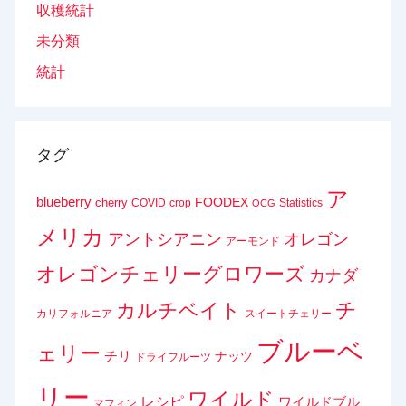
収穫統計
未分類
統計
タグ
ア
blueberry
FOODEX
cherry
COVID
crop
Statistics
OCG
メリカ
アントシアニン
オレゴン
アーモンド
オレゴンチェリーグロワーズ
カナダ
チ
カルチベイト
カリフォルニア
スイートチェリー
ブルーベ
ェリー
チリ
ナッツ
ドライフルーツ
リー
ワイルド
レシピ
ワイルドブル
マフィン