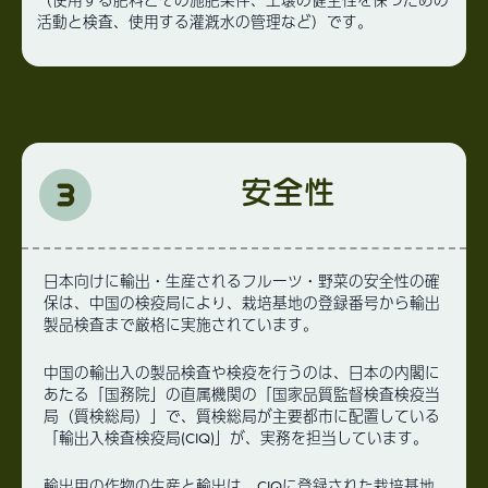
（使用する肥料とその施肥条件、土壌の健全性を保つための
活動と検査、使用する灌漑水の管理など）です。
安全性
日本向けに輸出・生産されるフルーツ・野菜の安全性の確
保は、中国の検疫局により、栽培基地の登録番号から輸出
製品検査まで厳格に実施されています。
中国の輸出入の製品検査や検疫を行うのは、日本の内閣に
あたる「国務院」の直属機関の「国家品質監督検査検疫当
局（質検総局）」で、質検総局が主要都市に配置している
「輸出入検査検疫局(CIQ)」が、実務を担当しています。
輸出用の作物の生産と輸出は、CIQに登録された栽培基地