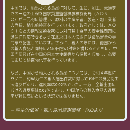
中国では、輸出される食品に対して、生産、加工、流通ま
での一連の工程を国家質量監督検験検疫総局（ＡＱＳＩ
Ｑ）が一元的に管理し、原料の生産業者、製造・加工業者
の登録、輸出前検査を行っています。政府としては、ＡＱ
ＳＩＱとの情報交換を密にし対日輸出食品の安全性問題に
迅速に対応できるよう在北京日本大使館には食品安全の専
門家を配置しています。さらに、輸入の際には、他国から
の輸入食品と同様にA3の内容の対策を講じるとともに、中
国当局及び在中国の日本大使館等から情報を収集し、必要
に応じて検査強化等を行っています。
なお、中国から輸入される食品については、令和４年度に
おいて、約88万件の輸入届出件数に対して195件の食品衛生
法違反があり、違反率は0.02％でした。一方、全輸出国に
おける違反率は0.03％であり、中国からの輸入食品の違反
率が特に高いという状況ではありません。
厚生労働省・輸入食品監視業務・FAQより