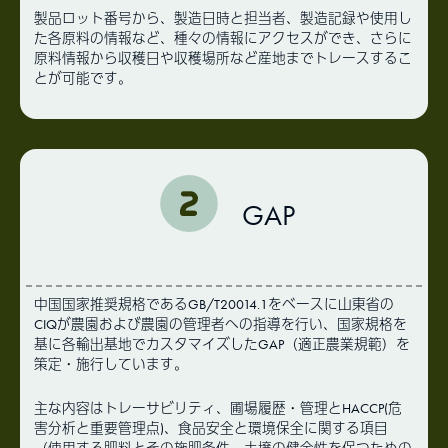
製品ロット番号から、製造日時と担当者、製造記録や使用し
た各原料の情報など、種々の情報にアクセスができ、さらに
原料情報から収穫日や収穫場所など産地までトレースするこ
とが可能です。
GAP
中国国家推奨規格であるGB/T20014.1をベースに山東省の
CIQが農園および農園の管理者への指導を行い、国家規格を
基に各輸出基地でカスタマイズしたGAP（適正農業規範）を
策定・施行しています。
主な内容はトレーサビリティ、圃場履歴・管理とHACCP(危
害分析と重要管理点)、食品安全と環境保全に関する項目