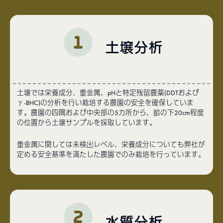
土壌分析
土壌では栄養成分、重金属、pHと特定残留農薬(DDTおよび
γ-BHC)の分析を行い栽培する農園の安全を確保していま
す。農園の四隅および中央部の5カ所から、畝の下20cm程度
の位置から土壌サンプルを採取しています。
重金属に関しては未検出レベル、栄養成分についても弊社が
定める安全基準を満たした農園でのみ栽培を行っています。
水質分析