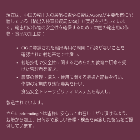
現在は、中国の輸出入の製品検査や検疫はAQSIQが主要都市に配
置している「輸出入検査検疫局(CIQ)」が実務を担当していま
す。輸出用の作物の安全性を確保するために中国の輸出用の作
物・食品の加工は；
CIQに登録された輸出専用の周囲に汚染がないことを
確認された栽培基地で生産し、
栽培技術や安全性に関する定められた教育や研修を受
けた管理者を置き、
農薬の管理・購入・使用に関する把握と記録を行い、
作物の定期的な残留農薬を行い、
食品安全トレーサビリティシステムを導入し、
製造されています。
さらにpdx tradingでは皆様に安心してお召し上がり頂けるよう、
栽培から加工、出荷まで厳しい管理・検査を実施した製品をご提
供しています。