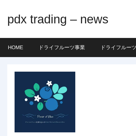
Skip
to
pdx trading – news
content
HOME
ドライフルーツ事業
ドライフルー