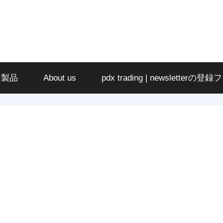
ツ製品
About us
pdx trading | newsletterの