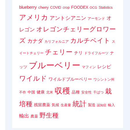
blueberry
FOODEX
cherry
COVID
crop
Statistics
OCG
アメリカ
アントシアニン
オ
アーモンド
オレゴンチェリーグロワー
レゴン
ズ
カルチベイト
カナダ
カリフォルニア
ス
チェリー
チリ
ナ
イートチェリー
ドライフルーツ
ブルーベリー
レシピ
ッツ
マフィン
ワイルド
ワイルドブルーベリー
ワシントン州
収穫
栽
健康
品種
中国
不作
北米
安全性
干ばつ
統計
培種
残留農薬
気候
製造
生産量
輸入
認知症
野生種
輸出
農薬