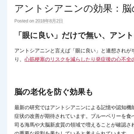
アントシアニンの効果：脳
Posted on
2018年8月2日
b
y
「眼に良い」だけで無い、アント
p
d
アントシアニンと言えば「眼に良い」と連想されが
x
り、
心筋梗塞のリスクを減らしたり発症後の心不全
t
r
a
d
脳の老化を防ぐ効果も
i
n
g
最新の研究ではアントシアニンによる記憶や認知機
症状の改善が期待されています。ブルーベリーを食
司る海馬や大脳新皮質の領域で増えることが確認さ
の重要な役割を果たしていると考えられています。