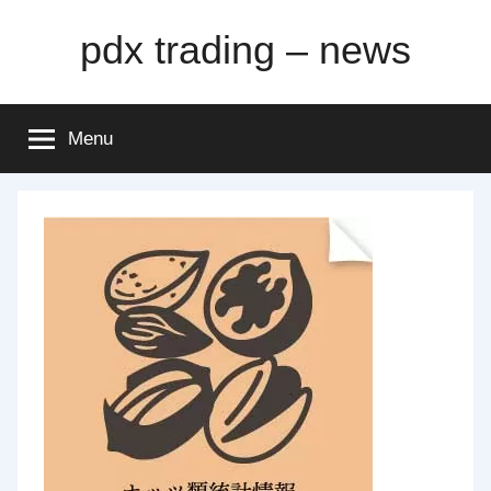
Skip
pdx trading – news
to
content
Menu