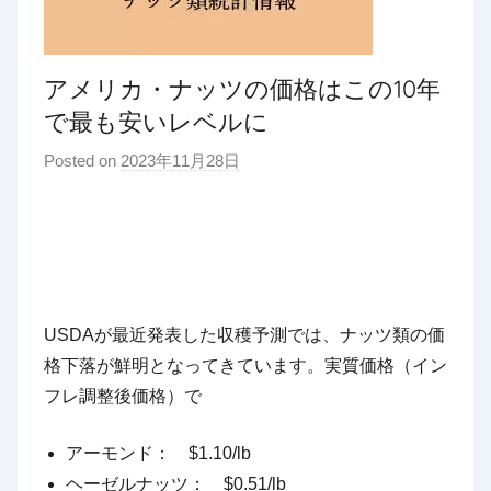
アメリカ・ナッツの価格はこの10年
で最も安いレベルに
Posted on
2023年11月28日
b
y
p
d
x
t
r
USDAが最近発表した収穫予測では、ナッツ類の価
a
格下落が鮮明となってきています。実質価格（イン
d
フレ調整後価格）で
i
n
アーモンド： $1.10/lb
g
ヘーゼルナッツ： $0.51/lb