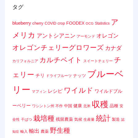
タグ
ア
blueberry
FOODEX
cherry
COVID
crop
Statistics
OCG
メリカ
アントシアニン
オレゴン
アーモンド
オレゴンチェリーグロワーズ
カナダ
チ
カルチベイト
カリフォルニア
スイートチェリー
ブルーベ
ェリー
チリ
ナッツ
ドライフルーツ
リー
ワイルド
レシピ
ワイルドブル
マフィン
収穫
ーベリー
健康
品種
中国
ワシントン州
不作
北米
安
統計
栽培種
残留農薬
気候
製造
全性
干ばつ
生産量
認
野生種
輸出
農薬
輸入
知症