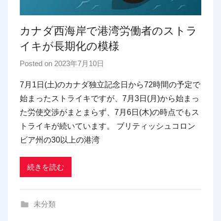
カナダ西海岸で港湾労働者のストラ
イキが長期化の模様
Posted on
2023年7月10日
b
y
7月1日(土)のカナダ独立記念日から72時間の予定で
p
始まったストライキですが、7月3日(月)から始まっ
d
た労使交渉がまとまらず、7月6日(木)の時点でもス
x
トライキが続いています。 ブリティッシュコロン
t
ビア州の30以上の港湾
r
a
d
続きを読む
i
n
未分類
g