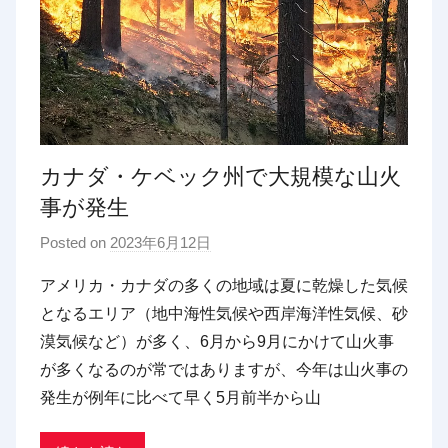
カナダ・ケベック州で大規模な山火
事が発生
Posted on
2023年6月12日
b
y
アメリカ・カナダの多くの地域は夏に乾燥した気候
p
となるエリア（地中海性気候や西岸海洋性気候、砂
d
漠気候など）が多く、6月から9月にかけて山火事
x
が多くなるのが常ではありますが、今年は山火事の
t
発生が例年に比べて早く5月前半から山
r
a