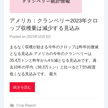
アメリカ：クランベリー2023年クロ
ップ収穫量は減少する見込み
Posted on
2023年10月3日
b
y
まもなく収穫が始まる今年のクロップは昨年比微減
p
となる見込み アメリカの今年のクランベリーは
d
35.4万トンと昨年から4％減となる見込みです。過
x
去10年の平均（38.3万トン）と比べると7.5%程度
t
低くなる見込みです。 最大
r
a
d
続きを読む
i
n
Crop Report
g