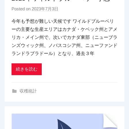
Posted on
2023年7月3日
b
y
今年も予想が難しい天候です ワイルドブルーベリ
p
ーの主要な生産エリアはカナダ・ケベック州とアメ
d
リカ・メイン州で、次いでカナダ東部（ニューブラ
x
ンズウィック州、ノバスコシア州、ニューファンド
t
ランドラブラドール）となり、過去３年
r
a
d
続きを読む
i
n
収穫統計
g