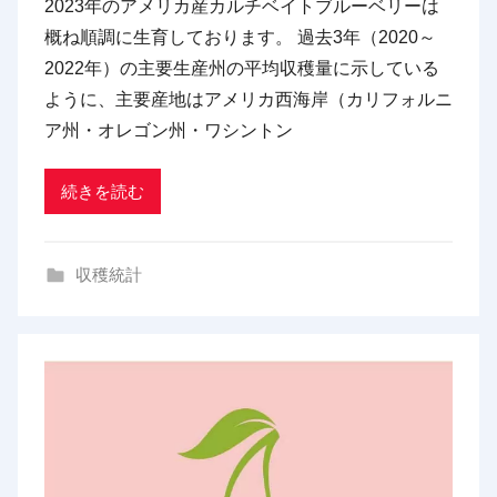
2023年のアメリカ産カルチベイトブルーベリーは
p
概ね順調に生育しております。 過去3年（2020～
d
2022年）の主要生産州の平均収穫量に示している
x
ように、主要産地はアメリカ西海岸（カリフォルニ
t
ア州・オレゴン州・ワシントン
r
a
d
続きを読む
i
n
収穫統計
g