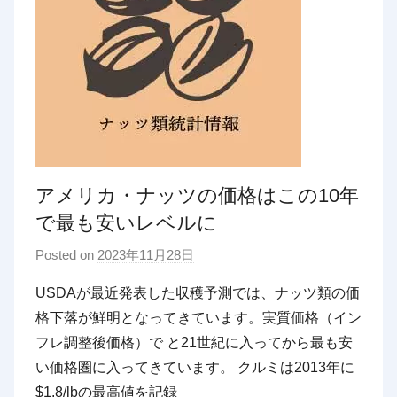
アメリカ・ナッツの価格はこの10年
で最も安いレベルに
Posted on
2023年11月28日
b
y
USDAが最近発表した収穫予測では、ナッツ類の価
p
格下落が鮮明となってきています。実質価格（イン
d
フレ調整後価格）で と21世紀に入ってから最も安
x
い価格圏に入ってきています。 クルミは2013年に
t
$1.8/lbの最高値を記録
r