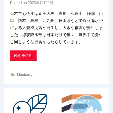
Posted on
2023年7月24日
b
y
日本でも今年は奄美大島、高知、和歌山、静岡、山
p
口、熊本、島根、北九州、秋田県などで線状降水帯
d
による大規模災害が発生し、大きな被害が発生しま
x
した。線状降水帯は日本だけで無く、世界中で発生
t
し同じような被害をもたらしています。
r
a
d
続きを読む
i
n
blueberry
g