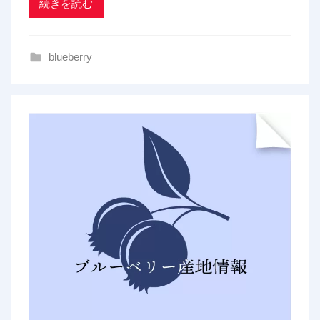
d
続きを読む
i
n
blueberry
g