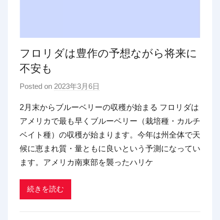
フロリダは豊作の予想ながら将来に
不安も
Posted on
2023年3月6日
b
y
2月末からブルーベリーの収穫が始まる フロリダは
p
アメリカで最も早くブルーベリー（栽培種・カルチ
d
ベイト種）の収穫が始まります。今年は州全体で天
x
候に恵まれ質・量ともに良いという予測になってい
t
ます。アメリカ南東部を襲ったハリケ
r
a
d
続きを読む
i
n