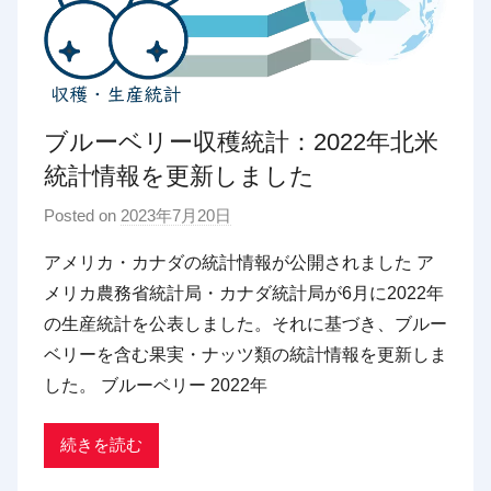
ブルーベリー収穫統計：2022年北米
統計情報を更新しました
Posted on
2023年7月20日
b
y
アメリカ・カナダの統計情報が公開されました ア
p
メリカ農務省統計局・カナダ統計局が6月に2022年
d
の生産統計を公表しました。それに基づき、ブルー
x
ベリーを含む果実・ナッツ類の統計情報を更新しま
t
した。 ブルーベリー 2022年
r
a
d
続きを読む
i