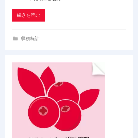
a
d
続きを読む
i
n
収穫統計
g