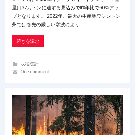
d
量は37万トンに達する見込みで昨年比で60%アッ
x
プとなります。 2022年、最大の生産地ワシントン
t
州では春先の厳しい寒波により
r
a
d
続きを読む
i
n
収穫統計
g
One comment