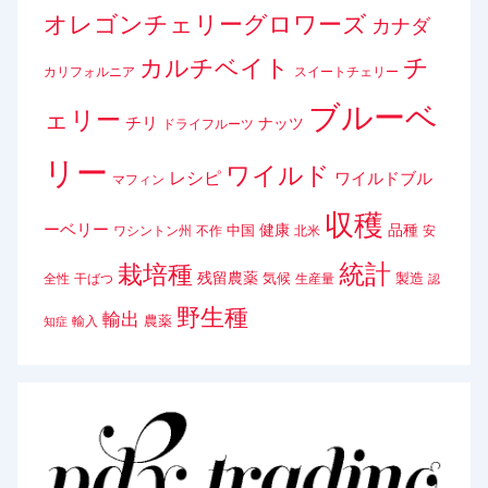
オレゴンチェリーグロワーズ
カナダ
チ
カルチベイト
カリフォルニア
スイートチェリー
ブルーベ
ェリー
チリ
ナッツ
ドライフルーツ
リー
ワイルド
レシピ
ワイルドブル
マフィン
収穫
ーベリー
健康
品種
中国
ワシントン州
不作
北米
安
統計
栽培種
残留農薬
気候
製造
全性
干ばつ
生産量
認
野生種
輸出
農薬
輸入
知症