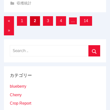
収穫統計
g
投
Previous
«
1
2
3
4
…
14
Posts
稿
Next
»
の
Posts
ペ
Search
ー
for:
Search
ジ
送
カテゴリー
り
blueberry
Cherry
Crop Report