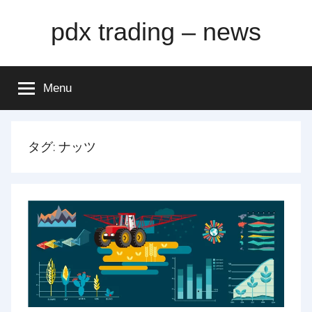
Skip
pdx trading – news
to
content
Menu
タグ:
ナッツ