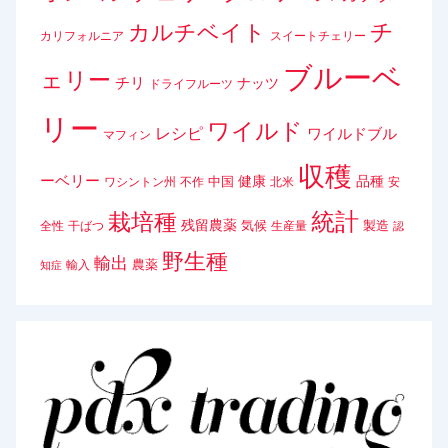
チ
カルチベイト
カリフォルニア
スイートチェリー
ブルーベ
ェリー
チリ
ナッツ
ドライフルーツ
リー
ワイルド
レシピ
ワイルドブル
マフィン
収穫
ーベリー
健康
品種
中国
ワシントン州
不作
北米
安
統計
栽培種
残留農薬
気候
製造
全性
干ばつ
生産量
認
野生種
輸出
農薬
輸入
知症