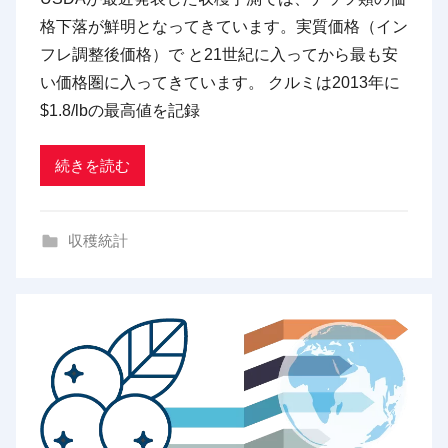
p
格下落が鮮明となってきています。実質価格（イン
d
フレ調整後価格）で と21世紀に入ってから最も安
x
い価格圏に入ってきています。 クルミは2013年に
t
$1.8/lbの最高値を記録
r
a
d
続きを読む
i
n
収穫統計
g