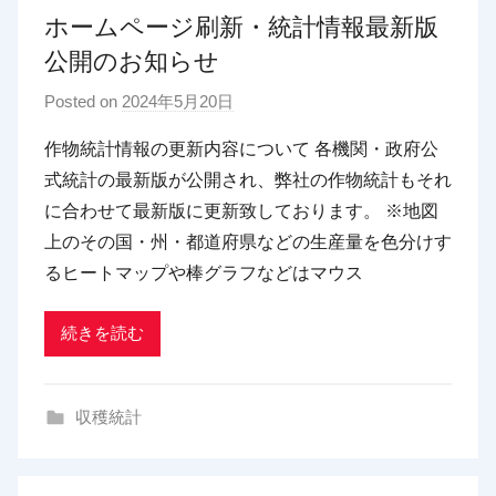
ホームページ刷新・統計情報最新版
公開のお知らせ
Posted on
2024年5月20日
b
y
作物統計情報の更新内容について 各機関・政府公
p
式統計の最新版が公開され、弊社の作物統計もそれ
d
に合わせて最新版に更新致しております。 ※地図
x
上のその国・州・都道府県などの生産量を色分けす
t
るヒートマップや棒グラフなどはマウス
r
a
d
続きを読む
i
n
収穫統計
g