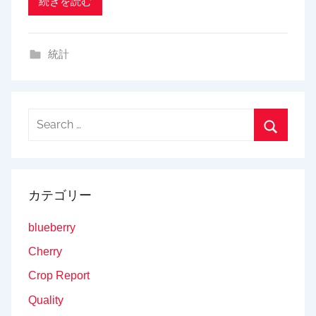
続きを読む
i
n
統計
g
Search
for:
Search
カテゴリー
blueberry
Cherry
Crop Report
Quality