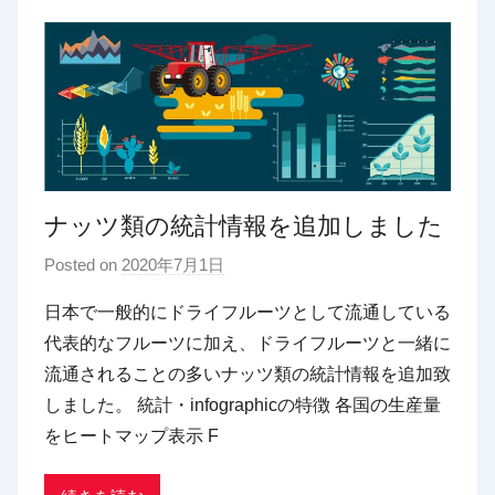
ナッツ類の統計情報を追加しました
Posted on
2020年7月1日
b
y
日本で一般的にドライフルーツとして流通している
p
代表的なフルーツに加え、ドライフルーツと一緒に
d
流通されることの多いナッツ類の統計情報を追加致
x
しました。 統計・infographicの特徴 各国の生産量
t
をヒートマップ表示 F
r
a
d