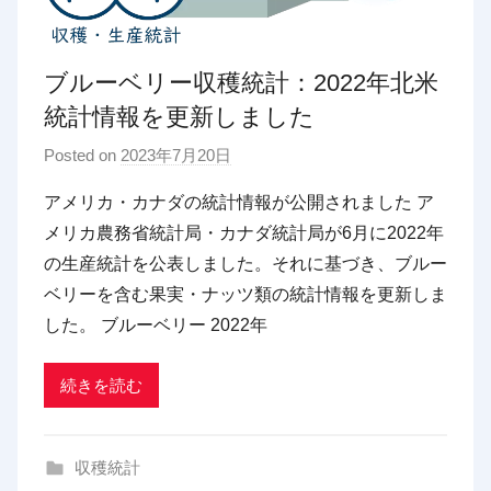
ブルーベリー収穫統計：2022年北米
統計情報を更新しました
Posted on
2023年7月20日
b
y
アメリカ・カナダの統計情報が公開されました ア
p
メリカ農務省統計局・カナダ統計局が6月に2022年
d
の生産統計を公表しました。それに基づき、ブルー
x
ベリーを含む果実・ナッツ類の統計情報を更新しま
t
した。 ブルーベリー 2022年
r
a
d
続きを読む
i
n
収穫統計
g