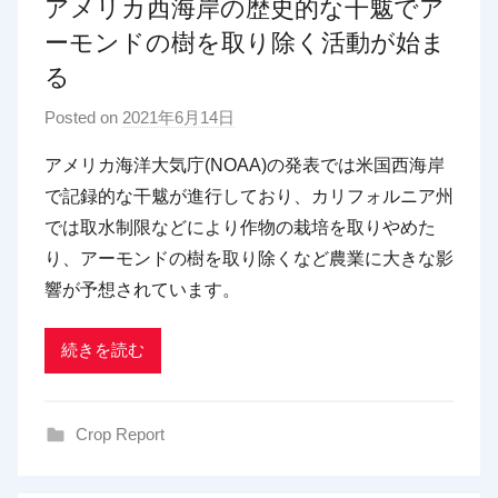
アメリカ西海岸の歴史的な干魃でア
ーモンドの樹を取り除く活動が始ま
る
Posted on
2021年6月14日
b
y
アメリカ海洋大気庁(NOAA)の発表では米国西海岸
p
で記録的な干魃が進行しており、カリフォルニア州
d
では取水制限などにより作物の栽培を取りやめた
x
り、アーモンドの樹を取り除くなど農業に大きな影
t
響が予想されています。
r
a
d
続きを読む
i
n
Crop Report
g