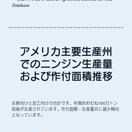
Database
アメリカ主要生産州
でのニンジン生産量
および作付面積推移
生鮮向けと加工向けの合計です。年間おおむね100万トン
前後が生産されています。作付面積・生産量共に減少傾向
となっています。
:
:
:
:
:
:
作