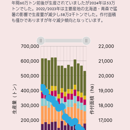
年間60万トン前後が生産されていましたが2024年は53万
トンでした。2022/2023年は主要産地の北海道・青森で猛
暑の影響で生産量が減少し58万2千トンでした。作付面積
も僅かでありますが年々減少傾向となっています。
:
:
:
:
:
:
作
付
面
積:
ha