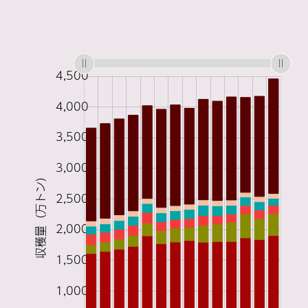
:
:
:
:
:
: