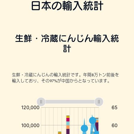
日本の輸入統計
生鮮・冷蔵にんじん輸入統
計
生鮮・冷蔵にんじんの輸入統計です。年間8万トン前後を
輸入しており、その97%が中国からとなっています。
:
:
:
:
:
:
中
国
か
ら
の
輸