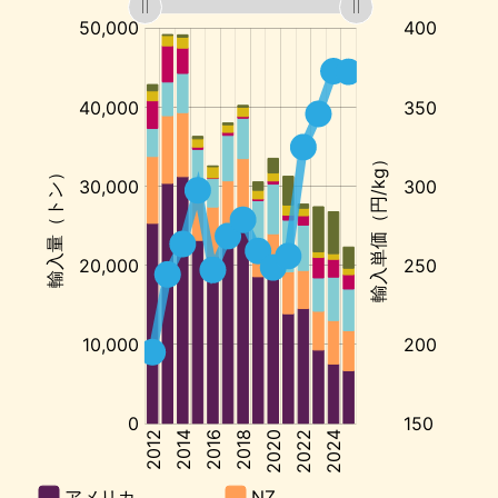
メ
リ
カ
か
ら
の
輸
入
単
価:
円/kg