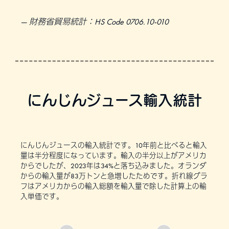
財務省貿易統計：HS Code 0706.10-010
にんじんジュース輸入統計
にんじんジュースの輸入統計です。10年前と比べると輸入
量は半分程度になっています。輸入の半分以上がアメリカ
からでしたが、2023年は34%と落ち込みました。オランダ
からの輸入量が83万トンと急増したためです。折れ線グラ
フはアメリカからの輸入総額を輸入量で除した計算上の輸
入単価です。
:
:
:
:
:
:
ア