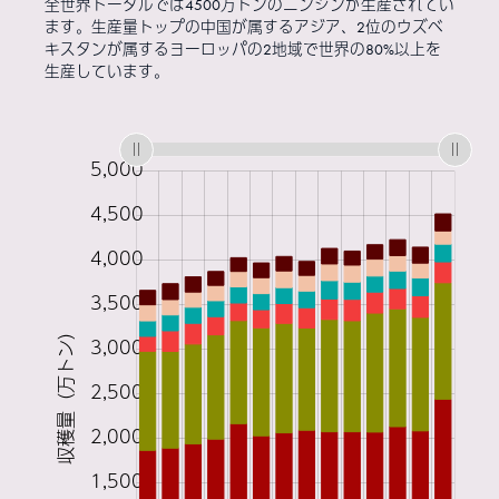
全世界トータルでは4500万トンのニンジンが生産されてい
ます。生産量トップの中国が属するアジア、2位のウズベ
キスタンが属するヨーロッパの2地域で世界の80%以上を
生産しています。
:
:
:
:
:
: