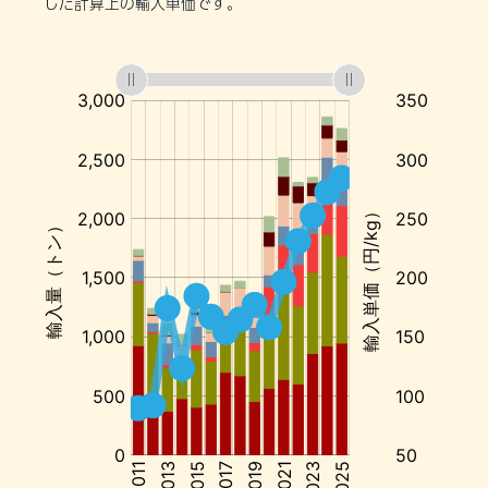
した計算上の輸入単価です。
:
:
:
:
:
:
:
イ
ラ
ン
か
ら
の
輸
入
単
価:
円/kg