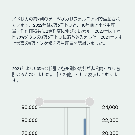
アメリカの約9割のデーツがカリフォルニア州で生産され
ています。2022年は6万6千トンと、10年前と比べ生産
量・作付面積共に2倍程度に伸びています。2023年は前年
比30%ダウンの3万5千トンに落ち込みました。2024年は史
上最高の8万トンを超える生産量を記録しました。
2024年よりUSDAの統計で各州別の統計が非公開となり合
計のみとなりました。「その他」として表示しておりま
す。
:
:
:
作
付
面
積:
a