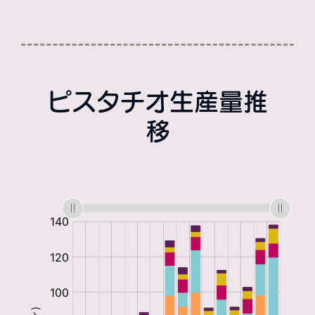
ピスタチオ生産量推
移
:
:
:
:
:
: