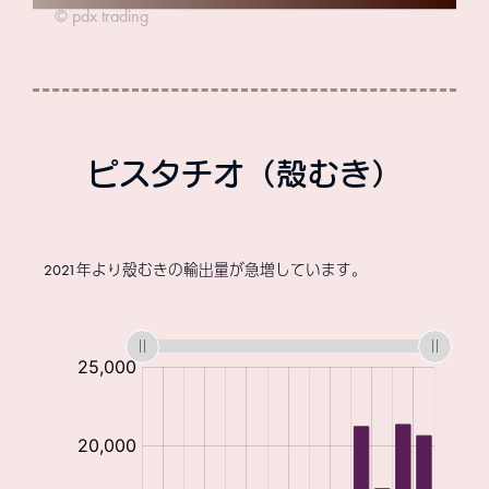
ピスタチオ（殻むき）
2021年より殻むきの輸出量が急増しています。
:
:
:
:
:
: