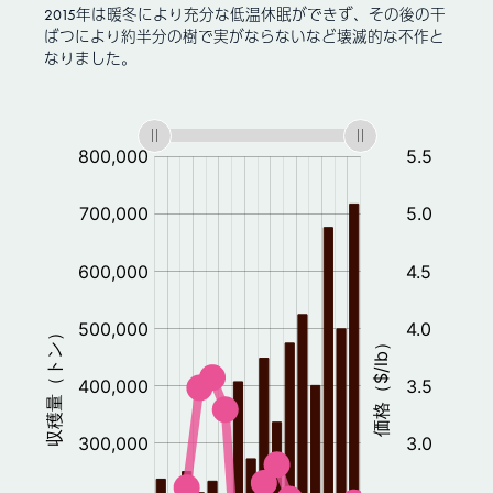
2015年は暖冬により充分な低温休眠ができず、その後の干
ばつにより約半分の樹で実がならないなど壊滅的な不作と
なりました。
:
統
計
価
格:
$
/kg