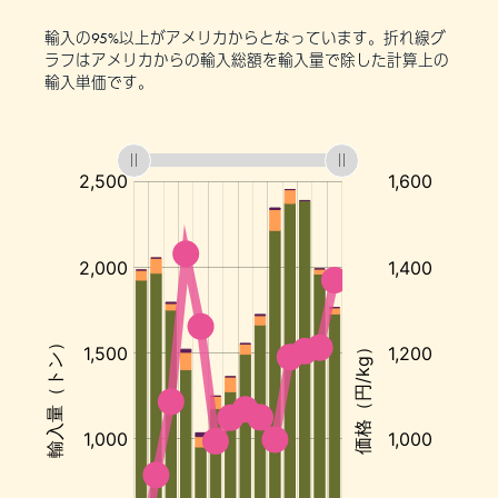
輸入の95%以上がアメリカからとなっています。折れ線グ
ラフはアメリカからの輸入総額を輸入量で除した計算上の
輸入単価です。
:
:
:
ア
メ
リ
カ
か
ら
の
輸
入
単
価:
円/kg