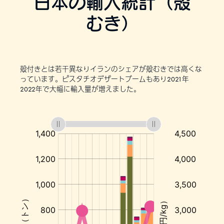
日本の輸入統計（殻
むき）
殻付きとは若干異なりイランのシェアが殻むきでは高くな
っています。ピスタチオデザートブームもあり2021年
2022年で大幅に輸入量が増えました。
:
:
:
:
:
ア
メ
リ
カ
か
ら
の
輸
入