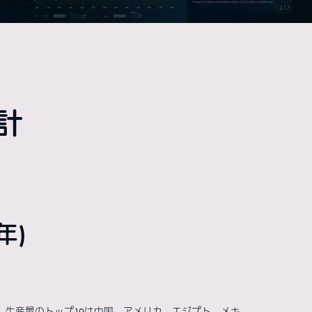
計
年)
。生産量のトップ10は中国、アメリカ、エジプト、メキ