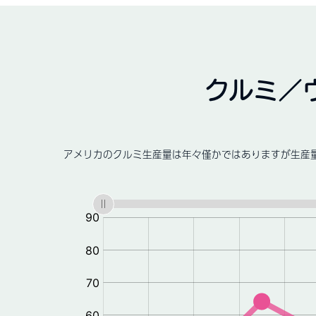
クルミ／
アメリカのクルミ生産量は年々僅かではありますが生産量を
:
統
計
価
格:
$
/kg