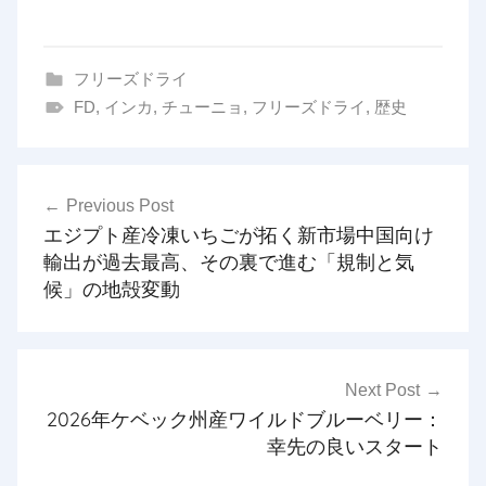
フリーズドライ
FD
,
インカ
,
チューニョ
,
フリーズドライ
,
歴史
投
Previous Post
稿
エジプト産冷凍いちごが拓く新市場中国向け
ナ
輸出が過去最高、その裏で進む「規制と気
候」の地殻変動
ビ
ゲ
ー
Next Post
シ
2026年ケベック州産ワイルドブルーベリー：
幸先の良いスタート
ョ