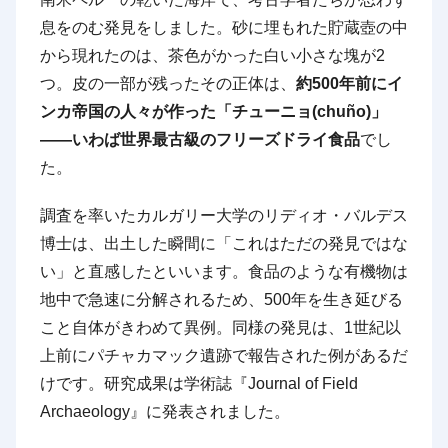
息をのむ発見をしました。砂に埋もれた貯蔵壺の中
から現れたのは、茶色がかった白い小さな塊が2
つ。皮の一部が残ったその正体は、
約500年前にイ
ンカ帝国の人々が作った「チューニョ(chuño)」
——いわば世界最古級のフリーズドライ食品
でし
た。
調査を率いたカルガリー大学のリディオ・バルデス
博士は、出土した瞬間に「これはただの発見ではな
い」と直感したといいます。食品のような有機物は
地中で急速に分解されるため、500年を生き延びる
こと自体がきわめて異例。同様の発見は、1世紀以
上前にパチャカマック遺跡で報告された例があるだ
けです。研究成果は学術誌『Journal of Field
Archaeology』に発表されました。