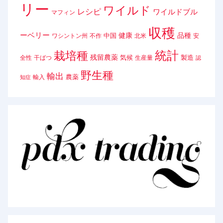
リー
ワイルド
レシピ
ワイルドブル
マフィン
収穫
ーベリー
健康
品種
中国
ワシントン州
不作
北米
安
統計
栽培種
残留農薬
気候
製造
全性
干ばつ
生産量
認
野生種
輸出
農薬
輸入
知症