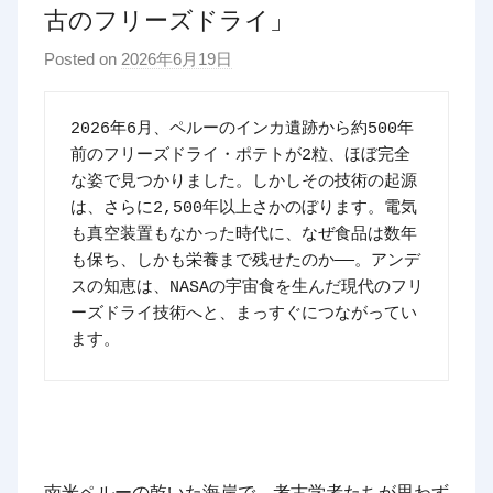
古のフリーズドライ」
Posted on
2026年6月19日
b
y
p
2026年6月、ペルーのインカ遺跡から約500年
d
前のフリーズドライ・ポテトが2粒、ほぼ完全
x
な姿で見つかりました。しかしその技術の起源
t
は、さらに2,500年以上さかのぼります。電気
r
も真空装置もなかった時代に、なぜ食品は数年
a
も保ち、しかも栄養まで残せたのか——。アンデ
d
スの知恵は、NASAの宇宙食を生んだ現代のフリ
ーズドライ技術へと、まっすぐにつながってい
i
ます。
n
g
南米ペルーの乾いた海岸で、考古学者たちが思わず