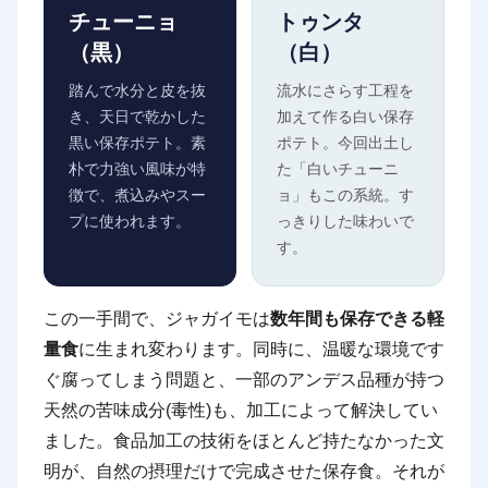
チューニョ
トゥンタ
（黒）
（白）
踏んで水分と皮を抜
流水にさらす工程を
き、天日で乾かした
加えて作る白い保存
黒い保存ポテト。素
ポテト。今回出土し
朴で力強い風味が特
た「白いチューニ
徴で、煮込みやスー
ョ」もこの系統。す
プに使われます。
っきりした味わいで
す。
この一手間で、ジャガイモは
数年間も保存できる軽
量食
に生まれ変わります。同時に、温暖な環境です
ぐ腐ってしまう問題と、一部のアンデス品種が持つ
天然の苦味成分(毒性)も、加工によって解決してい
ました。食品加工の技術をほとんど持たなかった文
明が、自然の摂理だけで完成させた保存食。それが