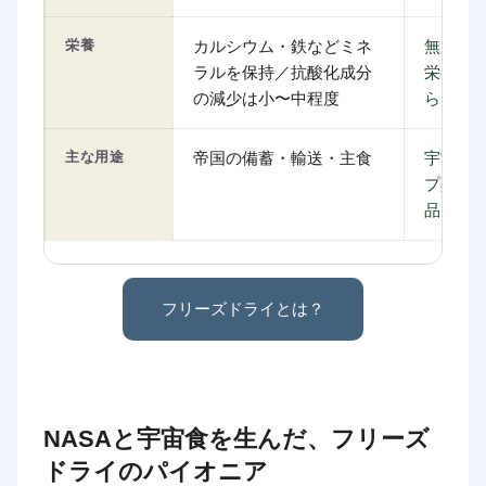
栄養
カルシウム・鉄などミネ
無加熱
ラルを保持／抗酸化成分
栄養成
の減少は小〜中程度
らに高
主な用途
帝国の備蓄・輸送・主食
宇宙食
プ具材
品
フリーズドライとは？
NASAと宇宙食を生んだ、フリーズ
ドライのパイオニア