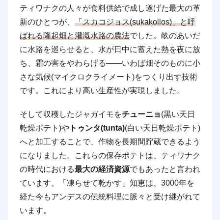
ティワナクの人々が食料供給で成し遂げた最大の革
新のひとつが、
「スカコジョス(sukakollos)」と呼
ばれる隆起畑と灌漑水路の農法
でした。畝のあいだ
に水路を巡らせると、水が日中に蓄えた熱を夜に放
ち、霜の害をやわらげる——いわば畑そのものに小
さな気候(マイクロクライメート)をつくり出す技術
です。これにより高い生産性が実現しました。
そして収穫したジャガイモを
チューニョ
(黒い天日
乾燥ポテト)や
トゥンタ(tunta)
(白い天日乾燥ポテト)
へと加工することで、作物を長期間貯蔵できるよう
になりました。これらの保存ポテトは、ティワナク
の時代における
最大の経済資源
でもあったと言われ
ています。「凍らせて乾かす」知恵は、3000年を
経た今もアンデスの伝統料理に脈々と受け継がれて
います。