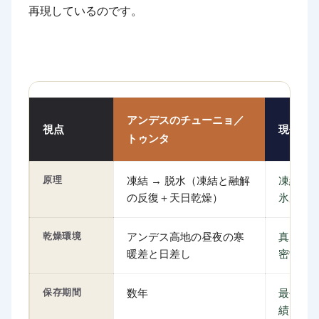
再現しているのです。
アンデスのチューニョ／
視点
現代の
トゥンタ
原理
凍結 → 脱水（凍結と融解
凍結 →
の反復＋天日乾燥）
氷が直
乾燥環境
アンデス高地の昼夜の寒
真空凍
暖差と日差し
密制御
保存期間
数年
最長30
績）