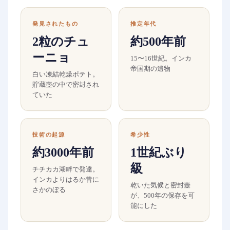
発見されたもの
推定年代
2粒のチュ
約500年前
ーニョ
15〜16世紀。インカ
帝国期の遺物
白い凍結乾燥ポテト。
貯蔵壺の中で密封され
ていた
技術の起源
希少性
約3000年前
1世紀ぶり
級
チチカカ湖畔で発達。
インカよりはるか昔に
乾いた気候と密封壺
さかのぼる
が、500年の保存を可
能にした