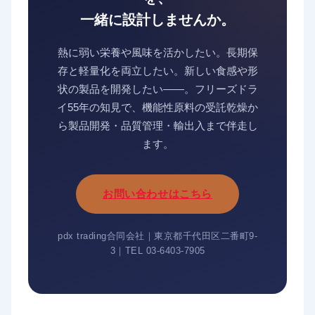
一緒に設計しませんか。
熱に弱い栄養や風味を活かしたい。長期保
存と軽量化を両立したい。新しい食感や形
状の製品を開発したい——。フリーズドラ
イ55年の知見で、機能性原料の受託乾燥か
ら製品開発・品質管理・輸出入まで伴走し
ます。
お問い合わせはこちら
pdx trading合同会社｜東京都千代田区二番町9-
3｜TEL 03-6403-7905