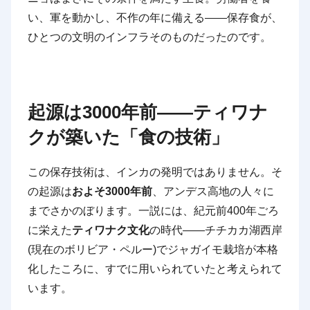
い、軍を動かし、不作の年に備える——保存食が、
ひとつの文明のインフラそのものだったのです。
起源は3000年前——ティワナ
クが築いた「食の技術」
この保存技術は、インカの発明ではありません。そ
の起源は
およそ3000年前
、アンデス高地の人々に
までさかのぼります。一説には、紀元前400年ごろ
に栄えた
ティワナク文化
の時代——チチカカ湖西岸
(現在のボリビア・ペルー)でジャガイモ栽培が本格
化したころに、すでに用いられていたと考えられて
います。