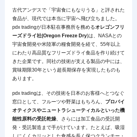
古代アンデスで「宇宙食にもなりうる」と評された
食品が、現代では本当に宇宙へ飛び立ちました。
pdx tradingが日本駐在事務所を務める
オレゴンフリ
ーズドライ社(Oregon Freeze Dry
)は、NASAとの
宇宙食開発や米陸軍の糧食開発を経て、55年以上
にわたり高品質なフリーズドライ食品を作り続けて
きた企業です。同社の技術が支える製品の中には、
賞味期限30年という超長期保存を実現したものも
あります。
pdx tradingは、その技術を日本のお客様へとつなぐ
窓口として、フルーツや野菜はもちろん、
プロバイ
オティクスやニュートラシューティカルといった機
能性原料の受託乾燥
、さらには加工食品の受託開
発・受託製造まで手がけています。たとえば、吸湿
しにくくカリッとした食感を長く保つクランチー・