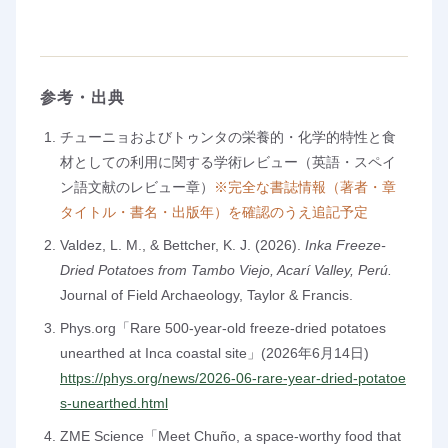
参考・出典
チューニョおよびトゥンタの栄養的・化学的特性と食
材としての利用に関する学術レビュー（英語・スペイ
ン語文献のレビュー章）
※完全な書誌情報（著者・章
タイトル・書名・出版年）を確認のうえ追記予定
Valdez, L. M., & Bettcher, K. J. (2026).
Inka Freeze-
Dried Potatoes from Tambo Viejo, Acarí Valley, Perú.
Journal of Field Archaeology, Taylor & Francis.
Phys.org「Rare 500-year-old freeze-dried potatoes
unearthed at Inca coastal site」(2026年6月14日)
https://phys.org/news/2026-06-rare-year-dried-potatoe
s-unearthed.html
ZME Science「Meet Chuño, a space-worthy food that