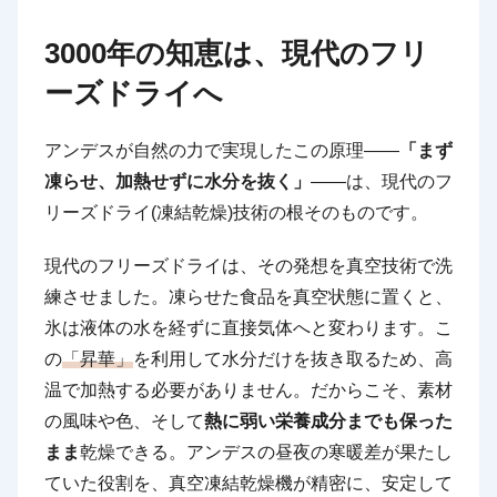
3000年の知恵は、現代のフリ
ーズドライへ
アンデスが自然の力で実現したこの原理——
「まず
凍らせ、加熱せずに水分を抜く」
——は、現代のフ
リーズドライ(凍結乾燥)技術の根そのものです。
現代のフリーズドライは、その発想を真空技術で洗
練させました。凍らせた食品を真空状態に置くと、
氷は液体の水を経ずに直接気体へと変わります。こ
の
「昇華」
を利用して水分だけを抜き取るため、高
温で加熱する必要がありません。だからこそ、素材
の風味や色、そして
熱に弱い栄養成分までも保った
まま
乾燥できる。アンデスの昼夜の寒暖差が果たし
ていた役割を、真空凍結乾燥機が精密に、安定して