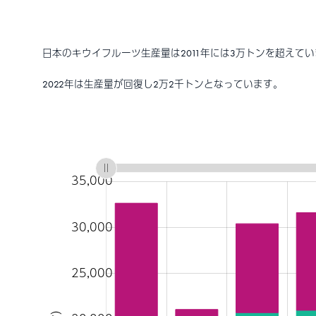
日本のキウイフルーツ生産量は2011年には3万トンを超えて
2022年は生産量が回復し2万2千トンとなっています。
:
:
:
:
:
: