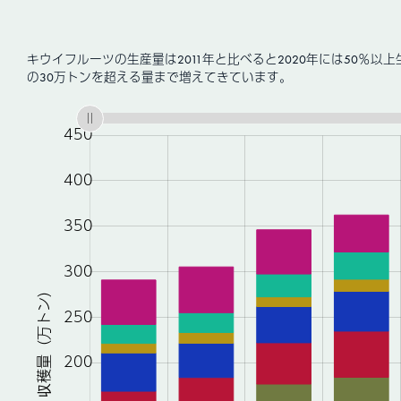
キウイフルーツの生産量は2011年と比べると2020年には50％以
の30万トンを超える量まで増えてきています。
:
:
:
:
:
: