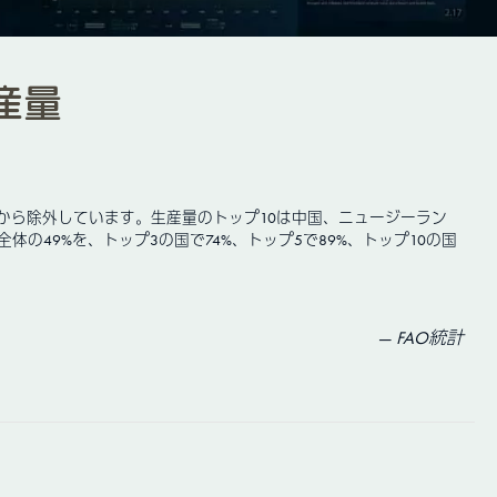
産量
から除外しています。生産量のトップ10は中国、ニュージーラン
の49%を、トップ3の国で74%、トップ5で89%、トップ10の国
FAO統計