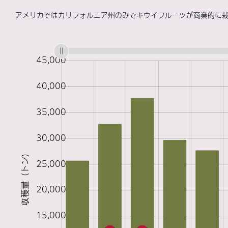
アメリカではカリフォルニア州のみでキウイフルーツが商業的に栽培
:
作
付
面
積:
a