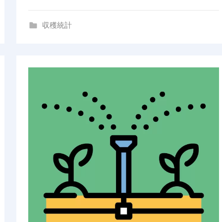
n
g
収穫統計