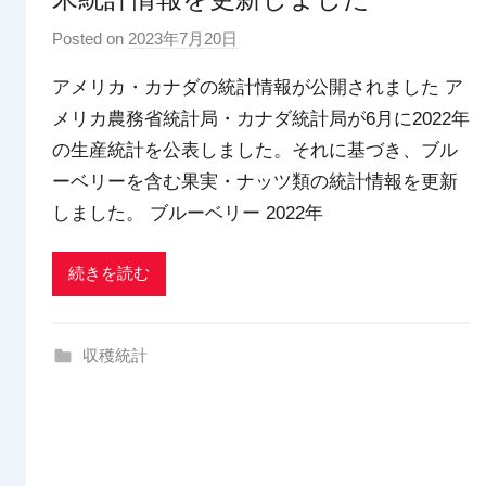
Posted on
2023年7月20日
b
y
アメリカ・カナダの統計情報が公開されました ア
p
メリカ農務省統計局・カナダ統計局が6月に2022年
d
の生産統計を公表しました。それに基づき、ブル
x
t
ーベリーを含む果実・ナッツ類の統計情報を更新
r
しました。 ブルーベリー 2022年
a
d
続きを読む
i
n
g
収穫統計