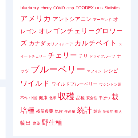
blueberry
FOODEX
cherry
COVID
crop
Statistics
OCG
アメリカ
アントシアニン
オ
アーモンド
オレゴンチェリーグロワー
レゴン
ズ
カルチベイト
カナダ
カリフォルニア
ス
チェリー
チリ
ナ
イートチェリー
ドライフルーツ
ブルーベリー
レシピ
ッツ
マフィン
ワイルド
ワイルドブルーベリー
ワシントン州
収穫
栽
健康
品種
中国
不作
北米
安全性
干ばつ
統計
培種
残留農薬
気候
製造
生産量
輸入
認知症
野生種
輸出
農薬