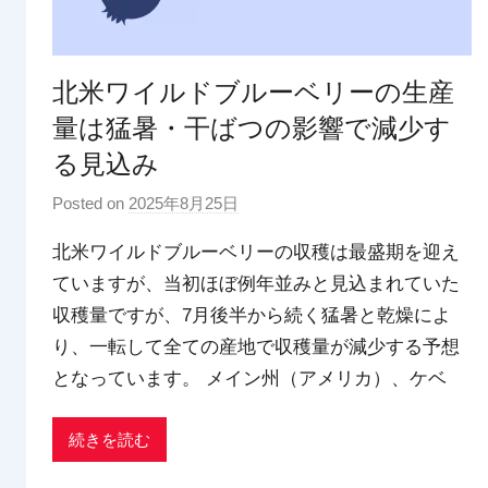
北米ワイルドブルーベリーの生産
量は猛暑・干ばつの影響で減少す
る見込み
Posted on
2025年8月25日
b
y
北米ワイルドブルーベリーの収穫は最盛期を迎え
p
ていますが、当初ほぼ例年並みと見込まれていた
d
収穫量ですが、7月後半から続く猛暑と乾燥によ
x
t
り、一転して全ての産地で収穫量が減少する予想
r
となっています。 メイン州（アメリカ）、ケベ
a
d
続きを読む
i
n