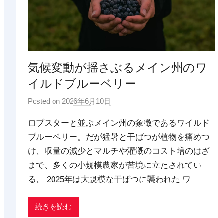
気候変動が揺さぶるメイン州のワ
イルドブルーベリー
Posted on
2026年6月10日
b
y
ロブスターと並ぶメイン州の象徴であるワイルド
p
ブルーベリー。だが猛暑と干ばつが植物を痛めつ
d
け、収量の減少とマルチや灌漑のコスト増のはざ
x
t
まで、多くの小規模農家が苦境に立たされてい
r
る。 2025年は大規模な干ばつに襲われた ワ
a
d
続きを読む
i