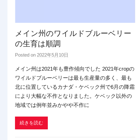
メイン州のワイルドブルーベリー
の生育は順調
Posted on
2022年5月10日
b
y
メイン州は2021年も豊作傾向でした 2021年cropの
p
ワイルドブルーベリーは最も生産量の多く、最も
d
北に位置しているカナダ・ケベック州で6月の降霜
x
t
により大幅な不作となりました。ケベック以外の
r
地域では例年並みかやや不作に
a
d
続きを読む
i
n