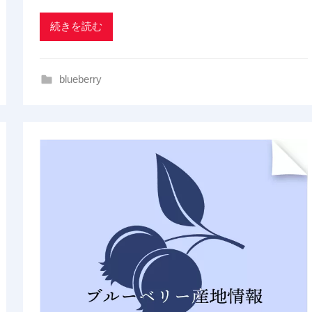
a
d
続きを読む
i
n
g
blueberry