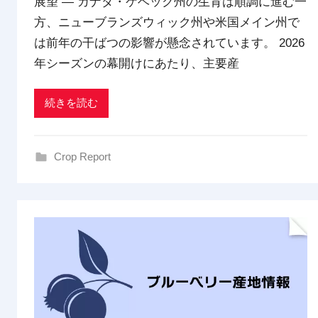
展望 ― カナダ・ケベック州の生育は順調に進む一
d
方、ニューブランズウィック州や米国メイン州で
x
t
は前年の干ばつの影響が懸念されています。 2026
r
年シーズンの幕開けにあたり、主要産
a
d
続きを読む
i
n
g
Crop Report