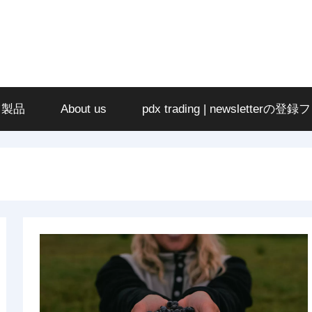
ツ製品
About us
pdx trading | newsletterの