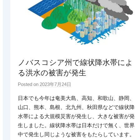
ノバスコシア州で線状降水帯によ
る洪水の被害が発生
Posted on
2023年7月24日
b
y
日本でも今年は奄美大島、高知、和歌山、静岡、
p
山口、熊本、島根、北九州、秋田県などで線状降
d
水帯による大規模災害が発生し、大きな被害が発
x
t
生しました。線状降水帯は日本だけで無く、世界
r
中で発生し同じような被害をもたらしています。