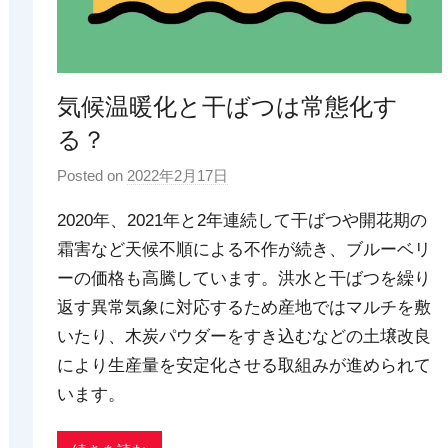
気候温暖化と干ばつは常態化す
る？
Posted on
2022年2月17日
b
y
2020年、2021年と2年連続して干ばつや開花期の
p
霜害など天候不順による不作が続き、ブルーベリ
d
ーの価格も高騰しています。洪水と干ばつを繰り
x
t
返す異常気象に対応するため産地ではマルチを敷
r
いたり、木炭パウダーをすき込むなどの土壌改良
a
により生産量を安定化させる取組みが進められて
d
います。
i
n