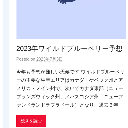
2023年ワイルドブルーベリー予想
Posted on
2023年7月3日
b
y
今年も予想が難しい天候です ワイルドブルーベリ
p
ーの主要な生産エリアはカナダ・ケベック州とア
d
メリカ・メイン州で、次いでカナダ東部（ニュー
x
t
ブランズウィック州、ノバスコシア州、ニューフ
r
ァンドランドラブラドール）となり、過去３年
a
d
続きを読む
i