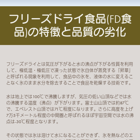
フリーズドライ食品(FD食
品)の特徴と品質の劣化
フリーズドライとは気圧が下がると水の沸点が下がる性質を利用
して、極低温・極低圧で凍った状態で氷自体が蒸発する「昇華」
と呼ばれる現象を利用して、食品中の氷を、液体の水に変えるこ
となく氷のまま水分を除去することで食品を乾燥する技術です。
水は地上では100℃で沸騰しますが、気圧の低い山頂などでは水
の沸騰する温度（沸点）が下がります。富士山山頂では約87℃
で、エベレスト山頂では71℃程度になります。さらに高度を上げ
7万5千メートル程度の中間圏と呼ばれるほぼ宇宙空間では水の沸
点は-30℃程度となります。
その状態では氷は溶けて水になることができず、氷を熱などのエ