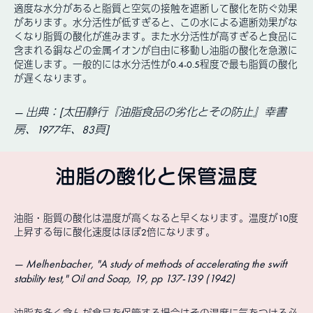
適度な水分があると脂質と空気の接触を遮断して酸化を防ぐ効果
があります。水分活性が低すぎると、この水による遮断効果がな
くなり脂質の酸化が進みます。また水分活性が高すぎると食品に
含まれる銅などの金属イオンが自由に移動し油脂の酸化を急激に
促進します。一般的には水分活性が0.4-0.5程度で最も脂質の酸化
が遅くなります。
出典：[太田静行『油脂食品の劣化とその防止』幸書
房、1977年、83頁]
油脂の酸化と保管温度
油脂・脂質の酸化は温度が高くなると早くなります。温度が10度
上昇する毎に酸化速度はほぼ2倍になります。
Melhenbacher, "A study of methods of accelerating the swift
stability test," Oil and Soap, 19, pp 137-139 (1942)