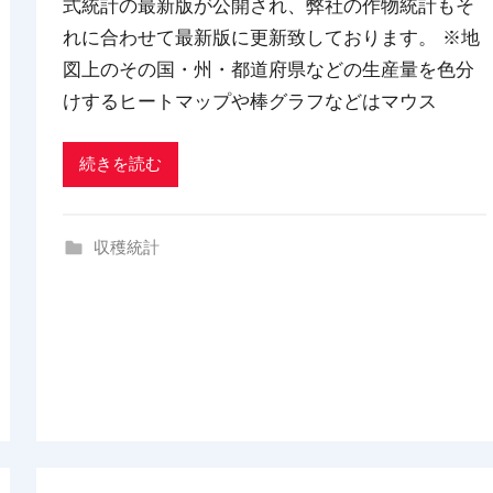
式統計の最新版が公開され、弊社の作物統計もそ
d
れに合わせて最新版に更新致しております。 ※地
x
t
図上のその国・州・都道府県などの生産量を色分
r
けするヒートマップや棒グラフなどはマウス
a
d
続きを読む
i
n
g
収穫統計