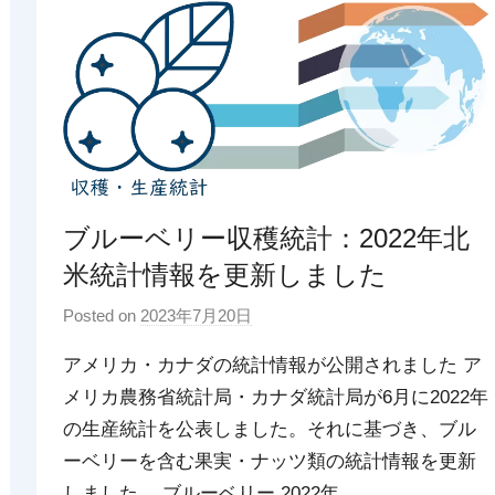
ブルーベリー収穫統計：2022年北
米統計情報を更新しました
Posted on
2023年7月20日
b
y
アメリカ・カナダの統計情報が公開されました ア
p
メリカ農務省統計局・カナダ統計局が6月に2022年
d
の生産統計を公表しました。それに基づき、ブル
x
t
ーベリーを含む果実・ナッツ類の統計情報を更新
r
しました。 ブルーベリー 2022年