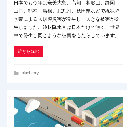
日本でも今年は奄美大島、高知、和歌山、静岡、
p
山口、熊本、島根、北九州、秋田県などで線状降
d
水帯による大規模災害が発生し、大きな被害が発
x
t
生しました。線状降水帯は日本だけで無く、世界
r
中で発生し同じような被害をもたらしています。
a
d
続きを読む
i
n
g
blueberry