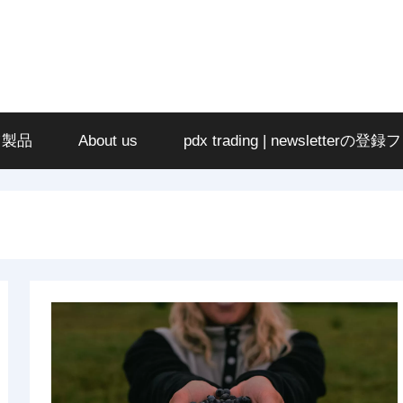
ツ製品
About us
pdx trading | newsletterの