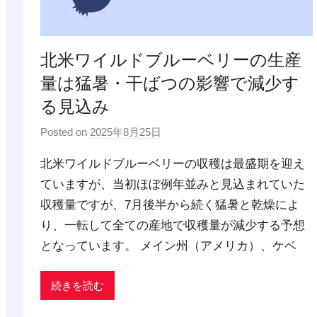
北米ワイルドブルーベリーの生産
量は猛暑・干ばつの影響で減少す
る見込み
Posted on
2025年8月25日
b
y
北米ワイルドブルーベリーの収穫は最盛期を迎え
p
ていますが、当初ほぼ例年並みと見込まれていた
d
収穫量ですが、7月後半から続く猛暑と乾燥によ
x
t
り、一転して全ての産地で収穫量が減少する予想
r
となっています。 メイン州（アメリカ）、ケベ
a
d
続きを読む
i
n