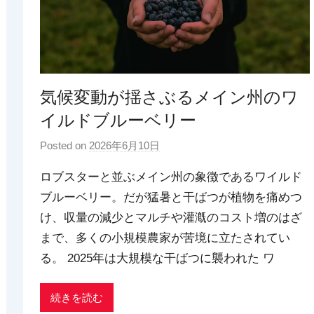
気候変動が揺さぶるメイン州のワ
イルドブルーベリー
Posted on
2026年6月10日
b
y
ロブスターと並ぶメイン州の象徴であるワイルド
p
ブルーベリー。だが猛暑と干ばつが植物を痛めつ
d
け、収量の減少とマルチや灌漑のコスト増のはざ
x
t
まで、多くの小規模農家が苦境に立たされてい
r
る。 2025年は大規模な干ばつに襲われた ワ
a
d
続きを読む
i