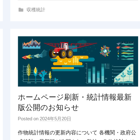
g
収穫統計
ホームページ刷新・統計情報最新
版公開のお知らせ
Posted on
2024年5月20日
b
y
作物統計情報の更新内容について 各機関・政府公
p