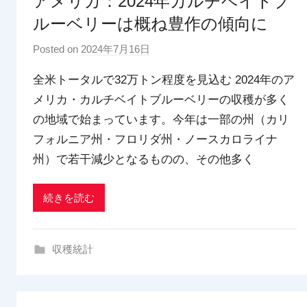
アメリカ：2024年カルチベイトブ
ルーベリーは概ね豊作の傾向に
Posted on
2024年7月16日
b
y
全米トータルで32万トン程度を見込む 2024年のア
p
メリカ・カルチベイトブルーベリーの収穫が多く
d
の地域で始まっています。今年は一部の州（カリ
x
t
フォルニア州・フロリダ州・ノースカロライナ
r
州）で若干減少となるものの、その他多く
a
d
続きを読む
i
n
g
収穫統計