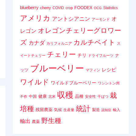
blueberry
FOODEX
cherry
COVID
crop
Statistics
OCG
アメリカ
アントシアニン
オ
アーモンド
オレゴンチェリーグロワー
レゴン
ズ
カルチベイト
カナダ
カリフォルニア
ス
チェリー
チリ
ナ
イートチェリー
ドライフルーツ
ブルーベリー
レシピ
ッツ
マフィン
ワイルド
ワイルドブルーベリー
ワシントン州
収穫
栽
健康
品種
中国
不作
北米
安全性
干ばつ
統計
培種
残留農薬
気候
製造
生産量
輸入
認知症
野生種
輸出
農薬