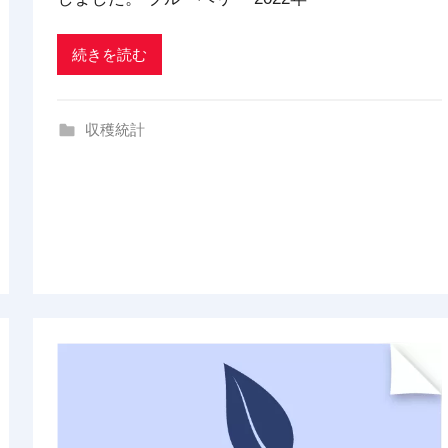
a
d
続きを読む
i
n
g
収穫統計