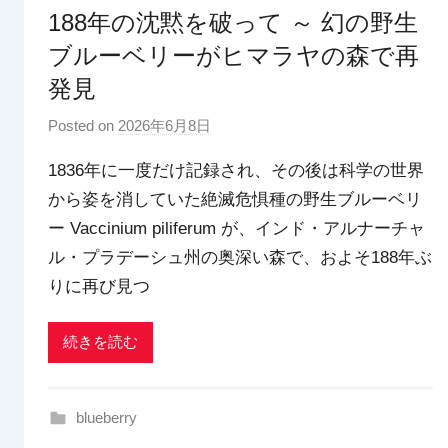
188年の沈黙を破って ～ 幻の野生
ブルーベリーがヒマラヤの森で再
発見
Posted on
2026年6月8日
b
y
1836年に一度だけ記録され、その後は科学の世界
p
から姿を消していた絶滅危惧種の野生ブルーベリ
d
ー Vaccinium piliferum が、インド・アルナーチャ
x
t
ル・プラデーシュ州の奥深い森で、およそ188年ぶ
r
りに再び見つ
a
d
続きを読む
i
n
g
blueberry