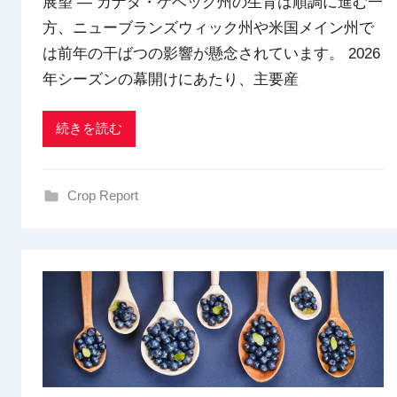
展望 ― カナダ・ケベック州の生育は順調に進む一
d
方、ニューブランズウィック州や米国メイン州で
x
t
は前年の干ばつの影響が懸念されています。 2026
r
年シーズンの幕開けにあたり、主要産
a
d
続きを読む
i
n
g
Crop Report